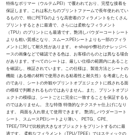
特殊なポリマー（ウルテムPEI）で覆われており、完璧な接着を
保証します。これは私たちのプリントファームで長年使われてい
るもので、特にPETGのような高密着のフィラメントをたくさん
プリントするときに最適で、さらには柔軟なフィラメント
（TPU）のプリントにも最適です。艶消しパウダーコートシート
よりも粗い質感となり、スムースPEIシートよりも一部のフィラ
メントに対して耐久性があります。 e-shopや弊社のナレッジベ
ースの画像などで確認できる色は、お客様のものとは異なる場合
があります。すべてのシートは、厳しい仕様の範囲内にあること
を確認し、検証されています。この仕様は、製造方法とシートの
機能（ある種の材料で使用される粘着性と耐久性）を考慮したも
のであり、シートの外観やプリントオブエジェクトに残される面
の模様で判断されるものではありません。また、プリントオブジ
ェクトの模様は、シートごとに完全に一致することを保証するも
のではありません。 主な特徴 特徴的なテクスチャ仕上げになり
ます。 両面を入れ替えて使用できます。 艶消しパウダーコート
シート、スムースPEIシートより薄い。 PETG、CPE、
TPEE/TPUで比較的大きなオブジェクトをプリントするのに最
適です。 柔軟なフィラメント（TPU/TPEE）ではスティックの