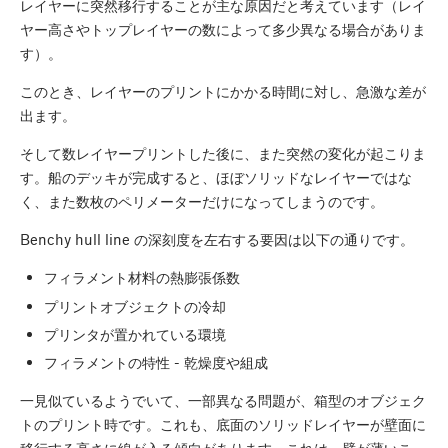
レイヤーに突然移行することが主な原因だと考えています（レイ
ヤー高さやトップレイヤーの数によって多少異なる場合がありま
す）。
このとき、レイヤーのプリントにかかる時間に対し、急激な差が
出ます。
そして数レイヤープリントした後に、また突然の変化が起こりま
す。船のデッキが完成すると、ほぼソリッドなレイヤーではな
く、また数枚のペリメーターだけになってしまうのです。
Benchy hull line の深刻度を左右する要因は以下の通りです。
フィラメント材料の熱膨張係数
プリントオブジェクトの冷却
プリンタが置かれている環境
フィラメントの特性 - 乾燥度や組成
一見似ているようでいて、一部異なる問題が、箱型のオブジェク
トのプリント時です。これも、底面のソリッドレイヤーが壁面に
移行する高さに線が入る傾向があります。これは、壁が薄いこ