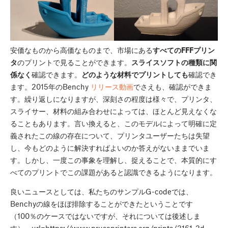
安価なものから高価なものまで、市場にある
すべてのFFFプリン
タ
のプリントで見ることができます。
スライスソフトの種類に関
係なく
確認できます。
どのような材料でプリントしても
確認でき
ます。2015年のBenchy
リリース動画
でさえも、確認ができま
す。繰り返しになりますが、深刻さの程度は様々で、プリンタ、
スライサー、材料の組み合わせによっては、ほとんど見えなくな
ることもあります。言い換えると、このモデルによって明確に定
義されたこの線の存在について、プリンタユーザーたちは失望
し、今もどのように解決すればよいのか答えがないままでいま
す。しかし、一度この事象を理解し、捉えることで、本質的にす
べてのプリントでこの課題があると認識できるようになります。
良いニュースとしては、私たちのサンプルG-codeでは、
Benchyの線をほぼ排除することができたということです
（100％のケースではないですが、それについては後述しま