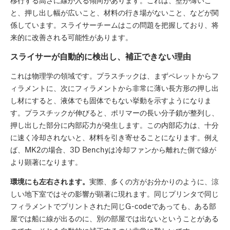
と、押し出し幅が広いこと、材料の行き場がないこと、などが関
係しています。スライサーチームはこの問題を把握しており、将
来的に改善される可能性があります。
スライサーが自動的に検出し、補正できない理由
これは物理学の領域です。プラスチックは、まずペレットからフ
ィラメントに、次にフィラメントから非常に薄い長方形の押し出
し材にすると、液体でも固体でもない挙動を示すようになりま
す。プラスチックが伸びると、ポリマーの長い分子鎖が整列し、
押し出した部分に内部応力が発生します。この内部応力は、十分
に速く冷却されないと、材料を引き寄せることになります。例え
ば、MK2の場合、3D Benchyは冷却ファンから離れた側で線が
より顕著になります。
環境にも左右されます。
実際、多くの方がお分かりのように、涼
しい地下室ではその影響が顕著に現れます。同じプリンタで同じ
フィラメントでプリントされた同じG-codeであっても、ある部
屋では船に線が出るのに、別の部屋では出ないということがある