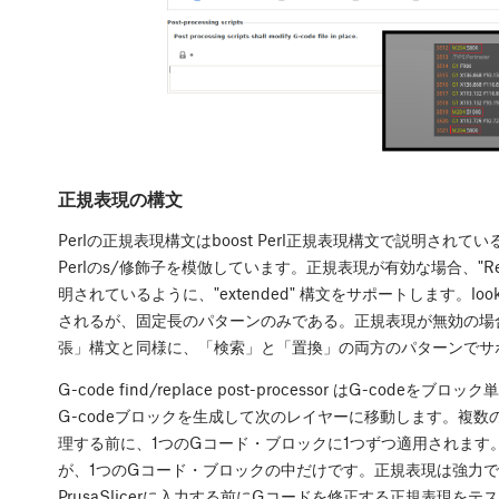
正規表現の構文
Perlの正規表現構文はboost Perl正規表現構文で説明されている
Perlのs/修飾子を模倣しています。正規表現が有効な場合、"Repl
明されているように、"extended" 構文をサポートします。loo
されるが、固定長のパターンのみである。正規表現が無効の場合
張」構文と同様に、「検索」と「置換」の両方のパターンでサ
G-code find/replace post-processor はG-c
G-codeブロックを生成して次のレイヤーに移動します。複
理する前に、1つのGコード・ブロックに1つずつ適用されます
が、1つのGコード・ブロックの中だけです。正規表現は強力
PrusaSlicerに入力する前にGコードを修正する正規表現を