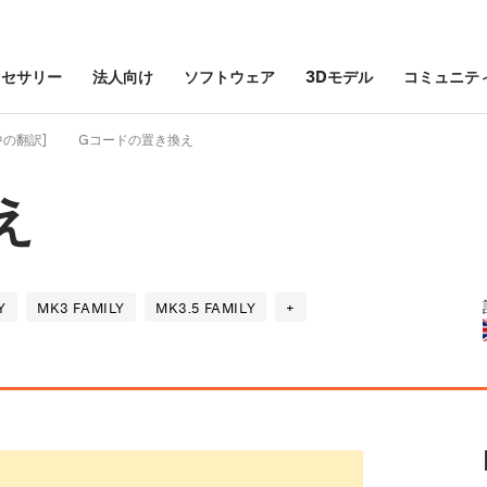
クセサリー
法人向け
ソフトウェア
3Dモデル
コミュニテ
行中の翻訳]
Gコードの置き換え
え
Y
MK3 FAMILY
MK3.5 FAMILY
+
。