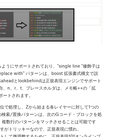
ようにサポートされており、"single line "修飾子は
ace with" パターンは、boost 拡張書式構文で説
kaheadとlookbehindは正規表現エンジンでサポート
、n、r、t、プレースホルダは、メモ帳++の「拡
ポートされます。
odeをブロック単位で処理し、Zから始まる各レイヤーに対して1つの
数の検索/置換パターンは、次のGコード・ブロックを処
。複数行のパターンをマッチさせることは可能です
ですがトリッキーなので、正規表現に慣れ、
テストして微調整するために、正規表現101オンラインプ