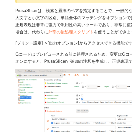
PrusaSlicerは、検索と置換のペアを指定することで、一
大文字と小文字の区別、単語全体のマッチングをオプションで
正規表現は非常に強力で汎用性の高いツールであり、非常に複
場合は、代わりに
外部の後処理スクリプト
を使うことができま
[プリント設定]->[出力オプション]からアクセスできる機能で
Gコードはプレビューされる前に処理されるため、変更はGコード
オンにすると、PrusaSlicerが追加の注釈を生成し、正規表