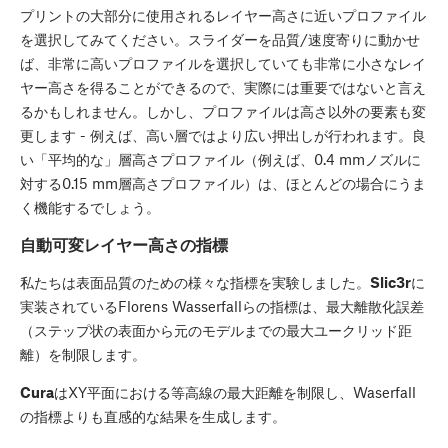
プリントの大部分に使用されるレイヤー高さに近いプロファイル
を選択してみてください。スライダーを品質/速度寄りに動かせ
ば、非常に高いプロファイルを選択していても非常に小さなレイ
ヤー高さを得ることができるので、実際には重要ではないと言え
るかもしれません。しかし、プロファイルは高さ以外の要素も変
更します - 例えば、高い層ではより広い押出しが行われます。良
い「平均的な」層高さプロファイル（例えば、0.4 mmノズルに
対する0.15 mm層高さプロファイル）は、ほとんどの場合にうま
く機能するでしょう。
自動可変レイヤー高さの指標
私たちは表面品質のための様々な指標を実験しました。
Slic3r
に
実装されているFlorens Wasserfallらの指標は、最大離散化誤差
（ステップ状の表面から元のモデルまでの最大ユークリッド距
離）を制限します。
Cura
はXY平面における等高線の最大距離を制限し、Waserfall
の指標よりも直感的な結果を生成します。