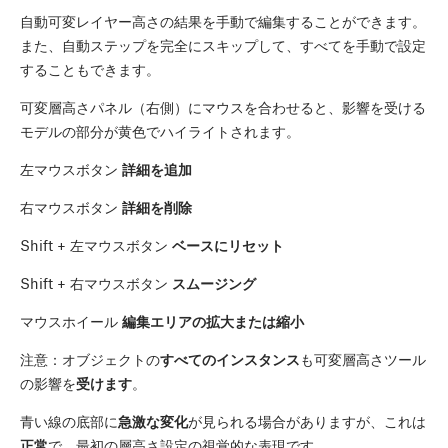
自動可変レイヤー高さの結果を手動で編集することができます。
また、自動ステップを完全にスキップして、すべてを手動で設定
することもできます。
可変層高さパネル（右側）にマウスを合わせると、影響を受ける
モデルの部分が黄色でハイライトされます。
左マウスボタン
詳細を追加
右マウスボタン
詳細を削除
Shift
+ 左マウスボタン
ベースにリセット
Shift
+ 右マウスボタン
スムージング
マウスホイール
編集エリアの拡大または縮小
注意：オブジェクトの
すべてのインスタンス
も可変層高さツール
の影響を
受けます
。
青い線の底部に
急激な変化
が見られる場合がありますが、これは
正常
で、最初の層高さ設定の視覚的な表現です。