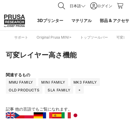
日本語
ログイン
3Dプリンター
マテリアル
部品
&
アクセサ
サポート
Original Prusa MINI+
トップツールバー
可変レ
可変レイヤー高さ機能
関連するもの
MMU FAMILY
MINI FAMILY
MK3 FAMILY
OLD PRODUCTS
SLA FAMILY
+
記事
他の言語でもご覧になれます。