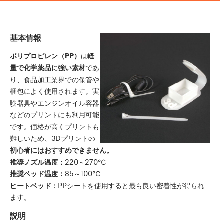
基本情報
ポリプロピレン（PP）
は
軽
量で化学薬品に強い素材
であ
り、食品加工業界での保管や
梱包によく使用されます。実
験器具やエンジンオイル容器
などのプリントにも利用可能
です。価格が高くプリントも
難しいため、3Dプリントの
初心者にはおすすめできません。
推奨ノズル温度：
220～270℃
推奨ベッド温度：
85～100℃
ヒートベッド：
PPシートを使用すると最も良い密着性が得られ
ます。
説明