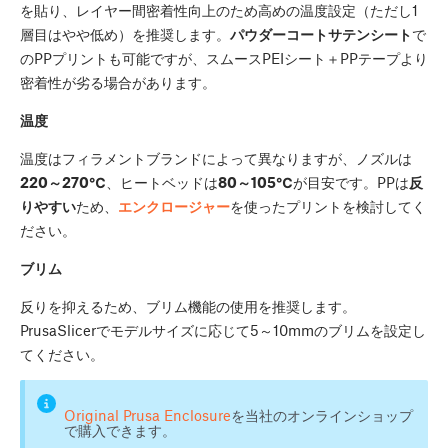
を貼り、レイヤー間密着性向上のため高めの温度設定（ただし1
層目はやや低め）を推奨します。
パウダーコートサテンシート
で
のPPプリントも可能ですが、スムースPEIシート＋PPテープより
密着性が劣る場合があります。
温度
温度はフィラメントブランドによって異なりますが、ノズルは
220～270℃
、ヒートベッドは
80～105℃
が目安です。PPは
反
りやすい
ため、
エンクロージャー
を使ったプリントを検討してく
ださい。
ブリム
反りを抑えるため、ブリム機能の使用を推奨します。
PrusaSlicerでモデルサイズに応じて5～10mmのブリムを設定し
てください。
Original Prusa Enclosure
を当社のオンラインショップ
で購入できます。