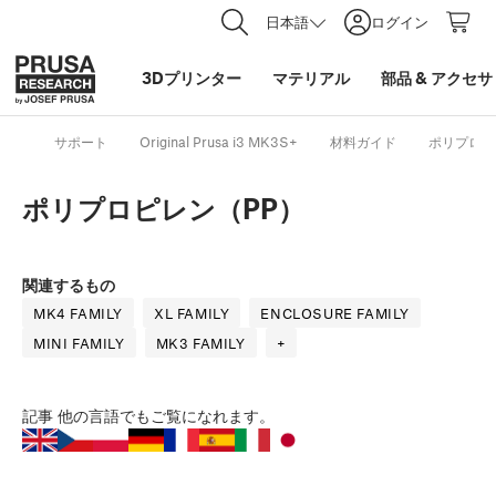
日本語
ログイン
3Dプリンター
マテリアル
部品
&
アクセサ
サポート
Original Prusa i3 MK3S+
材料ガイド
ポリプロピ
ポリプロピレン（PP）
関連するもの
MK4 FAMILY
XL FAMILY
ENCLOSURE FAMILY
MINI FAMILY
MK3 FAMILY
+
記事
他の言語でもご覧になれます。