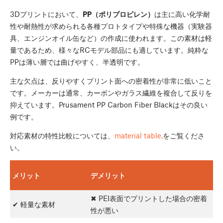
3Dプリントにおいて、
PP（ポリプロピレン）
は主に高い化学耐
性や耐熱性が求められる各種プロトタイプや特殊な機器（実験器
具、エンジンオイル缶など）の作成に使われます。この素材は軽
量であるため、様々なRCモデル部品にも適しています。純粋な
PPは薄い層では曲げやすく、半透明です。
主な欠点は、反りやすくプリント面への密着性が非常に低いこと
です。メーカーは通常、カーボンやガラス繊維を複合して反りを
抑えています。Prusament PP Carbon Fiber Blackはその良い
例です。
対応素材の特性比較については、
material table.
をご覧くださ
い。
メリット
デメリット
✖ PEI表面でプリントした場合の密着
✔ 軽量な素材
性が悪い