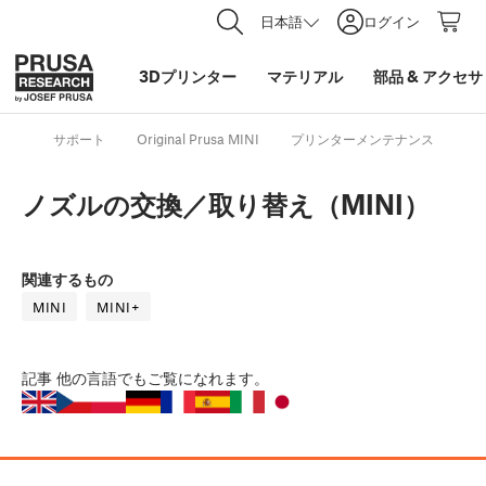
日本語
ログイン
3Dプリンター
マテリアル
部品
&
アクセサ
サポート
Original Prusa MINI
プリンターメンテナンス
ノ
ノズルの交換／取り替え（MINI）
関連するもの
MINI
MINI+
記事
他の言語でもご覧になれます。