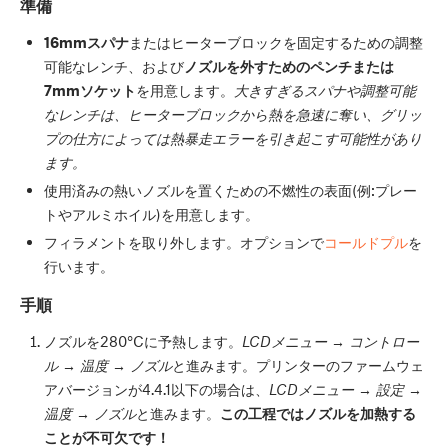
準備
16mmスパナ
またはヒーターブロックを固定するための調整
可能なレンチ、および
ノズルを外すためのペンチまたは
7mmソケット
を用意します。
大きすぎるスパナや調整可能
なレンチは、ヒーターブロックから熱を急速に奪い、グリッ
プの仕方によっては熱暴走エラーを引き起こす可能性があり
ます。
使用済みの熱いノズルを置くための不燃性の表面(例:プレー
トやアルミホイル)を用意します。
フィラメントを取り外します。オプションで
コールドプル
を
行います。
手順
ノズルを280°Cに予熱します。
LCDメニュー → コントロー
ル → 温度 → ノズル
と進みます。プリンターのファームウェ
アバージョンが4.4.1以下の場合は、
LCDメニュー → 設定 →
温度 → ノズル
と進みます。
この工程ではノズルを加熱する
ことが不可欠です！