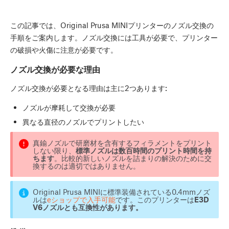
この記事では、Original Prusa MINIプリンターのノズル交換の
手順をご案内します。ノズル交換には工具が必要で、プリンター
の破損や火傷に注意が必要です。
ノズル交換が必要な理由
ノズル交換が必要となる理由は主に2つあります:
ノズルが摩耗して交換が必要
異なる直径のノズルでプリントしたい
真鍮ノズルで研磨材を含有するフィラメントをプリント
しない限り、
標準ノズルは数百時間のプリント時間を持
ちます
。比較的新しいノズルを詰まりの解決のために交
換するのは適切ではありません。
Original Prusa MINIに標準装備されている0.4mmノズ
ルは
eショップで入手可能
です。このプリンターは
E3D
V6ノズルとも互換性があります。