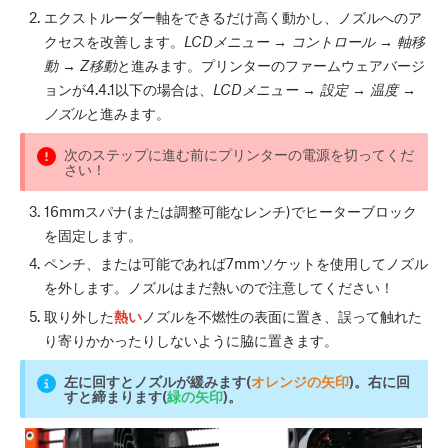
エクストルーダー軸をできるだけ高く動かし、ノズルへのア
クセスを改善します。
LCDメニュー → コントロール → 軸移
動 → Z移動
と進みます。プリンターのファームウェアバージ
ョンが4.4.1以下の場合は、
LCDメニュー → 設定 → 温度 →
ノズル
と進みます。
次のステップに進む前にプリンターの電源を切ってくだ
さい！
16mmスパナ(または調整可能なレンチ)でヒーターブロック
を固定します。
ペンチ、または可能であれば7mmソケットを使用してノズル
を外します。ノズルはまだ熱いので注意してください！
取り外した
熱い
ノズルを不燃性の表面に置き、誤って触れた
り寄りかかったりしないように脇に置きます。
左に回すとノズルが緩みます(
オレンジの矢印
)。右に回
すと締まります(
緑の矢印
)。