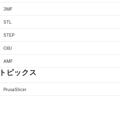
3MF
STL
STEP
OBJ
AMF
トピックス
PrusaSlicer