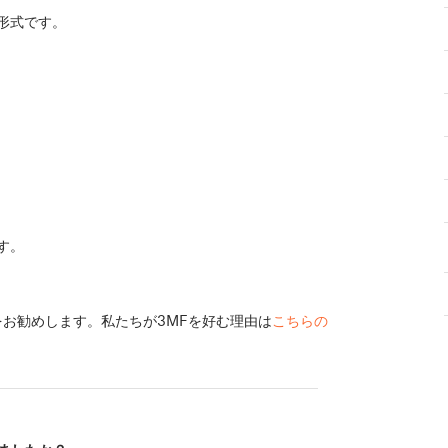
形式です。
す。
をお勧めします。私たちが3MFを好む理由は
こちらの