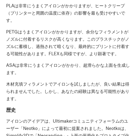
PLAは非常にうまくアイロンがかかりますが、ヒートクリープ
（プリンターと周囲の温度に依存）の影響を最も受けやすいで
す。
PETGはうまくアイロンがかかりますが、余分なフィラメントが
ノズルに付着するリスクが高くなります。このプラスチックがノ
ズルに蓄積し、過熱されて暗くなり、最終的にプリントに付着す
る可能性があります。FLEXも同様ですが、より顕著です。
ASAは非常にうまくアイロンがかかり、超滑らかな上面を生成し
ます。
木材充填フィラメントでアイロンを試しましたが、良い結果は得
られませんでした。しかし、あなたの経験は異なる可能性があり
ます。
歴史
アイロンのアイデアは、Ultimakerコミュニティフォーラムのユ
ーザー「Neotko」によって最初に提案されました。Neotkoは、
Simplify3Dで「Neosanding」- 上面の平滑化をプロトタイプ化