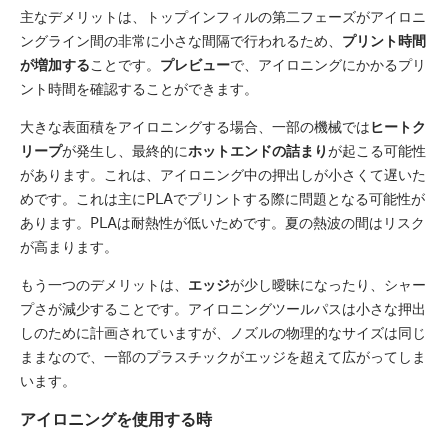
主なデメリットは、トップインフィルの第二フェーズがアイロニ
ングライン間の非常に小さな間隔で行われるため、
プリント時間
が増加する
ことです。
プレビュー
で、アイロニングにかかるプリ
ント時間を確認することができます。
大きな表面積をアイロニングする場合、一部の機械では
ヒートク
リープ
が発生し、最終的に
ホットエンドの詰まり
が起こる可能性
があります。これは、アイロニング中の押出しが小さくて遅いた
めです。これは主にPLAでプリントする際に問題となる可能性が
あります。PLAは耐熱性が低いためです。夏の熱波の間はリスク
が高まります。
もう一つのデメリットは、
エッジ
が少し曖昧になったり、シャー
プさが減少することです。アイロニングツールパスは小さな押出
しのために計画されていますが、ノズルの物理的なサイズは同じ
ままなので、一部のプラスチックがエッジを超えて広がってしま
います。
アイロニングを使用する時