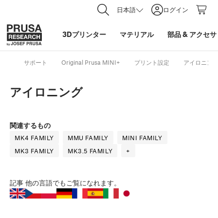
日本語
ログイン
3Dプリンター
マテリアル
部品
&
アクセサ
サポート
Original Prusa MINI+
プリント設定
アイロニン
アイロニング
関連するもの
MK4 FAMILY
MMU FAMILY
MINI FAMILY
MK3 FAMILY
MK3.5 FAMILY
+
記事
他の言語でもご覧になれます。