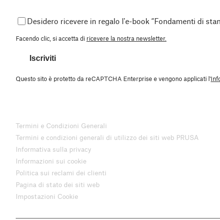
Desidero ricevere in regalo l'e-book “Fondamenti di st
Facendo clic, si accetta di
ricevere la nostra newsletter.
Iscriviti
Questo sito è protetto da reCAPTCHA Enterprise e vengono applicati l'
Inf
Termini e Condizioni Generali
Termini e condizioni generali di utilizzo dei siti web PRUSA
Informativa sulla privacy
Informazioni sui cookie
Politica sui reclami dei clienti
Pagina di stato dei siti web
Impostazioni Cookie