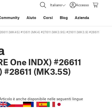
Italiano
Accesso
Community
Aiuto
Corsi
Blog
Azienda
6611 (MK4S) #13611 (MK4) #27611 (MK3.9S) #21611 (MK3.9) #28611 (MK3.5S) 
a
RE One INDX) #26611
) #28611 (MK3.5S)
Articolo
è anche disponibile nelle seguenti lingue