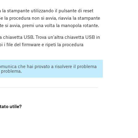
 la stampante utilizzando il pulsante di reset
Se la procedura non si avvia, riavvia la stampante
e si avvia, premi una volta la manopola rotante.
la chiavetta USB. Trova un'altra chiavetta USB in
 i file del firmware e ripeti la procedura
munica che hai provato a risolvere il problema
l problema.
tato utile?