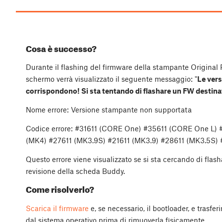
Cosa è successo?
Durante il flashing del firmware della stampante Original 
schermo verrà visualizzato il seguente messaggio: "
Le vers
corrispondono! Si sta tentando di flashare un FW destinat
Nome errore: Versione stampante non supportata
Codice errore: #31611 (CORE One) #35611 (CORE One L)
(MK4) #27611 (MK3.9S) #21611 (MK3.9) #28611 (MK3.5S) #
Questo errore viene visualizzato se si sta cercando di flas
revisione della scheda Buddy.
Come risolverlo?
Scarica il firmware
e, se necessario, il bootloader, e trasfer
dal sistema operativo prima di rimuoverla fisicamente.