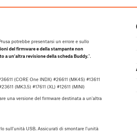
Prusa potrebbe presentarsi un errore e sullo
ioni del firmware e della stampante non
o a un'altra revisione della scheda Buddy.
".
 #36611 (CORE One INDX) #26611 (MK4S) #13611
23611 (MK3.5) #17611 (XL) #12611 (MINI)
hare una versione del firmware destinata a un'altra
irlo sull'unità USB. Assicurati di smontare l'unità