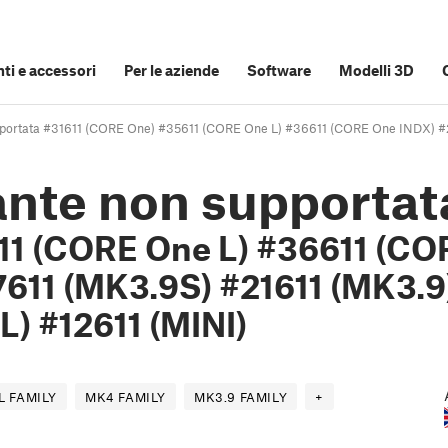
i e accessori
Per le aziende
Software
Modelli 3D
pportata #31611 (CORE One) #35611 (CORE One L) #36611 (CORE One INDX) #2
nte non supportat
11 (CORE One L) #36611 (CO
611 (MK3.9S) #21611 (MK3.9
L) #12611 (MINI)
L FAMILY
MK4 FAMILY
MK3.9 FAMILY
+