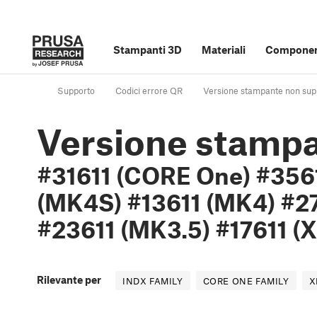
Stampanti 3D
Materiali
Component
Supporto
Codici errore QR
Versione stampante non su
Versione stampa
#31611 (CORE One) #356
(MK4S) #13611 (MK4) #27
#23611 (MK3.5) #17611 (X
Rilevante per
INDX FAMILY
CORE ONE FAMILY
X