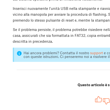
Inserisci nuovamente l'unità USB nella stampante e riavvia
vicino alla manopola per avviare la procedura di flashing. 
premendo lo stesso pulsante di reset e, mentre la stampant
Se il problema persiste, il problema potrebbe risiedere nel
casa, assicurati che sia formattata in FAT32, copia entrambi
descritta in precedenza.
Hai ancora problemi? Contatta il nostro
support
e co
con queste istruzioni. Ci penseremo noi a risolvere i
Questo articolo è s