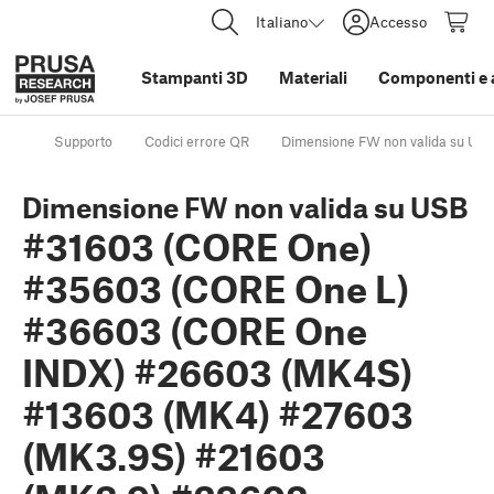
Italiano
Accesso
Stampanti 3D
Materiali
Componenti e 
Supporto
Codici errore QR
Dimensione FW non valida su U
Dimensione FW non valida su USB
#31603 (CORE One)
#35603 (CORE One L)
#36603 (CORE One
INDX) #26603 (MK4S)
#13603 (MK4) #27603
(MK3.9S) #21603