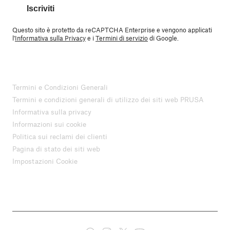
Iscriviti
Questo sito è protetto da reCAPTCHA Enterprise e vengono applicati
l'
Informativa sulla Privacy
e i
Termini di servizio
di Google.
Termini e Condizioni Generali
Termini e condizioni generali di utilizzo dei siti web PRUSA
Informativa sulla privacy
Informazioni sui cookie
Politica sui reclami dei clienti
Pagina di stato dei siti web
Impostazioni Cookie