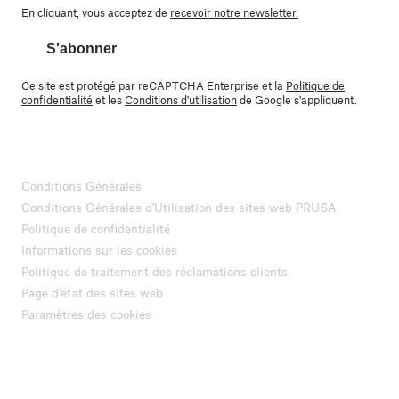
En cliquant, vous acceptez de
recevoir notre newsletter.
S'abonner
Ce site est protégé par reCAPTCHA Enterprise et la
Politique de
confidentialité
et les
Conditions d'utilisation
de Google s'appliquent.
Conditions Générales
Conditions Générales d'Utilisation des sites web PRUSA
Politique de confidentialité
Informations sur les cookies
Politique de traitement des réclamations clients
Page d'état des sites web
Paramètres des cookies