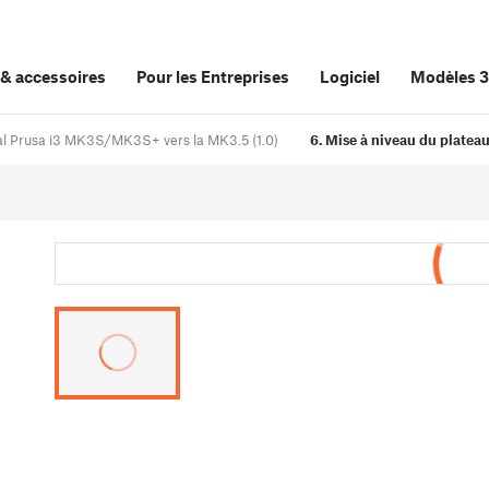
&
accessoires
Pour les Entreprises
Logiciel
Modèles 
inal Prusa i3 MK3S/MK3S+ vers la MK3.5 (1.0)
6. Mise à niveau du plateau