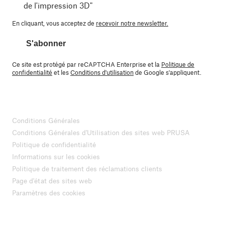
de l'impression 3D"
En cliquant, vous acceptez de
recevoir notre newsletter.
S'abonner
Ce site est protégé par reCAPTCHA Enterprise et la
Politique de
confidentialité
et les
Conditions d'utilisation
de Google s'appliquent.
Conditions Générales
Conditions Générales d'Utilisation des sites web PRUSA
Politique de confidentialité
Informations sur les cookies
Politique de traitement des réclamations clients
Page d'état des sites web
Paramètres des cookies