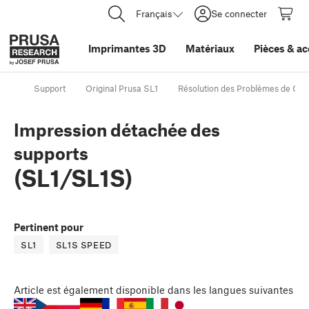
Français
Se connecter
Imprimantes 3D
Matériaux
Pièces
&
ac
Support
Original Prusa SL1
Résolution des Problèmes de Qual
Impression détachée des
supports
(SL1/SL1S)
Pertinent pour
SL1
SL1S SPEED
Article
est également disponible dans les langues suivantes