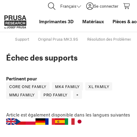
Français
Se connecter
Imprimantes 3D
Matériaux
Pièces
&
ac
Support
Original Prusa MK3.9S
Résolution des Problèmes de
Échec des supports
Pertinent pour
CORE ONE FAMILY
MK4 FAMILY
XL FAMILY
MMU FAMILY
PRO FAMILY
+
Article
est également disponible dans les langues suivantes