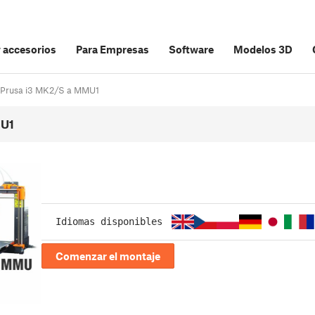
y accesorios
Para Empresas
Software
Modelos 3D
al Prusa i3 MK2/S a MMU1
MU1
Idiomas disponibles
Comenzar el montaje