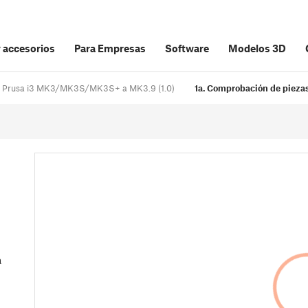
y accesorios
Para Empresas
Software
Modelos 3D
nal Prusa i3 MK3/MK3S/MK3S+ a MK3.9 (1.0)
1a. Comprobación de piezas
a