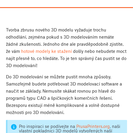
Tvorba zbrusu nového 3D modelu vyžaduje trochu
odhodlání, zejména pokud s 3D modelováním nemáte
žádné zkušenosti. Jednoho dne ale pravděpodobně zjistíte,
že vám
hotové modely ke stažení
došly nebo nebudete moct
najít přesně to, co hledáte. To je ten správný čas pustit se do
3D modelování!
Do 3D modelování se můžete pustit mnoha způsoby.
Samozřejmě budete potřebovat 3D modelovací software a
naučit se základy. Nemusíte skákat rovnou po hlavě do
programů typu CAD a špičkových komerčních řešení.
Bezesporu existují méně komplikované a volně dostupné
možnosti pro 3D modelování.
Pro inspiraci se podívejte na
PrusaPrinters.org
, naši
vlastní pokladnici 3D modelů vytvořených naší