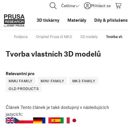
Čeština
Přihlásit se
3D tiskárny
Materiály
Díly
&
příslušens
Podpora
Original Prusa i3 MK3
3D modely
Tvorba vlas
Tvorba vlastních 3D modelů
Relevantní pro
MMU FAMILY
MINI FAMILY
MK3 FAMILY
OLD PRODUCTS
Článek
Tento článek je také dostupný v následujících
jazycích: