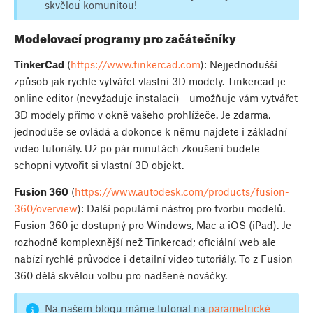
skvělou komunitou!
Modelovací programy pro začátečníky
TinkerCad
(
https://www.tinkercad.com
): Nejjednodušší
způsob jak rychle vytvářet vlastní 3D modely. Tinkercad je
online editor (nevyžaduje instalaci) - umožňuje vám vytvářet
3D modely přímo v okně vašeho prohlížeče. Je zdarma,
jednoduše se ovládá a dokonce k němu najdete i základní
video tutoriály. Už po pár minutách zkoušení budete
schopni vytvořit si vlastní 3D objekt.
Fusion 360
(
https://www.autodesk.com/products/fusion-
360/overview
): Další populární nástroj pro tvorbu modelů.
Fusion 360 je dostupný pro Windows, Mac a iOS (iPad). Je
rozhodně komplexnější než Tinkercad; oficiální web ale
nabízí rychlé průvodce i detailní video tutoriály. To z Fusion
360 dělá skvělou volbu pro nadšené nováčky.
Na našem blogu máme tutorial na
parametrické