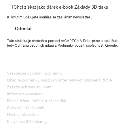
Chci získat jako dárek e-book Základy 3D tisku
Kliknutím udělujete souhlas se
zasíláním newsletteru
.
Odeslat
Tato stránka je chráněna pomocí reCAPTCHA Enterprise a uplatňuje
tedy
Ochranu osobních údajů
a
Podmínky použití
společnosti Google.
Všeobecné obchodní podmínky
Obecné podmínky používání internetových stránek PRUSA
Zásady ochrany soukromí
Informace o cookies
Proces řešení stížností zákazníků
Stavová stránka webu
Nastavení cookies
Recyklace 3D tiskárny