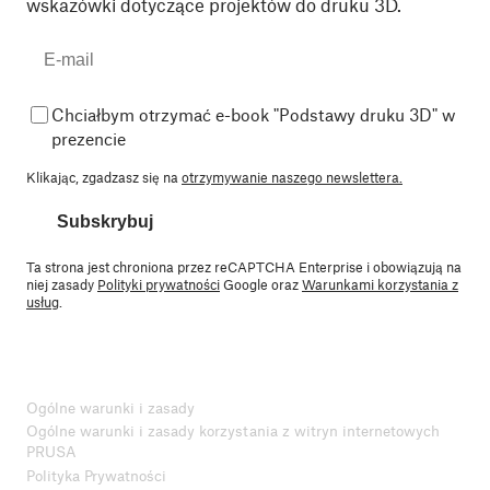
wskazówki dotyczące projektów do druku 3D.
Chciałbym otrzymać e-book "Podstawy druku 3D" w
prezencie
Klikając, zgadzasz się na
otrzymywanie naszego newslettera.
Subskrybuj
Ta strona jest chroniona przez reCAPTCHA Enterprise i obowiązują na
niej zasady
Polityki prywatności
Google oraz
Warunkami korzystania z
usług
.
Ogólne warunki i zasady
Ogólne warunki i zasady korzystania z witryn internetowych
PRUSA
Polityka Prywatności