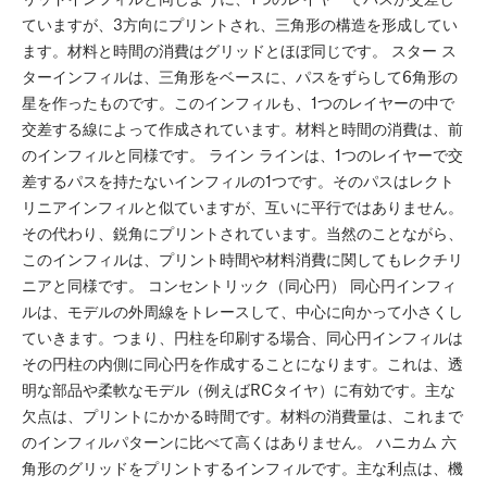
ていますが、3方向にプリントされ、三角形の構造を形成してい
ます。材料と時間の消費はグリッドとほぼ同じです。 スター ス
ターインフィルは、三角形をベースに、パスをずらして6角形の
星を作ったものです。このインフィルも、1つのレイヤーの中で
交差する線によって作成されています。材料と時間の消費は、前
のインフィルと同様です。 ライン ラインは、1つのレイヤーで交
差するパスを持たないインフィルの1つです。そのパスはレクト
リニアインフィルと似ていますが、互いに平行ではありません。
その代わり、鋭角にプリントされています。当然のことながら、
このインフィルは、プリント時間や材料消費に関してもレクチリ
ニアと同様です。 コンセントリック（同心円） 同心円インフィ
ルは、モデルの外周線をトレースして、中心に向かって小さくし
ていきます。つまり、円柱を印刷する場合、同心円インフィルは
その円柱の内側に同心円を作成することになります。これは、透
明な部品や柔軟なモデル（例えばRCタイヤ）に有効です。主な
欠点は、プリントにかかる時間です。材料の消費量は、これまで
のインフィルパターンに比べて高くはありません。 ハニカム 六
角形のグリッドをプリントするインフィルです。主な利点は、機