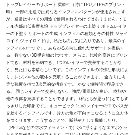
トップレイヤーのサポート 柔軟性（特にTPU／TPEのプリント
時） 一部の用途では異なるインフィルパターンが使用されます
が、通常はすべての用途で使用されるわけではありません。: モ
デル内部の低密度充填 トッププレイヤーの上塗り ボトムレイヤ
ーの下塗り サポートの生成 インフィルの種類とその特性 ジャイ
ロイド ジャイロイドは、私たちのお気に入りであり、最高のイ
ンフィルの一つです。あらゆる方向に優れたサポートを提供す
る、数少ない3D構造物の1つです。さらに、比較的高速にプリン
トでき、材料を節約でき、1つのレイヤーで交差することがな
く、見た目も素晴らしいです。このインフィルの特殊な形状によ
り、レジンや他の液体を充填することができます。 全方向に均
等な強度を持つ3次元的な構造です。 かなり短時間で印刷でき
る。 同じレイヤーで交差しない。 強度/重量比が良い。 樹脂や
他の液体を充填することができます。 (私たちが思うに)とてもす
っきりした印象です。 キュービック 1つのレイヤーの中でパスが
交差するインフィルです。片方の角が下向きになるように立方体
をつくります。こうすることで、断熱材として機能したり、
（PETGなどの防水フィラメントで）水に浮くようなエアポケッ
トを多数作ることができます。プリント時間やフィラメントの消