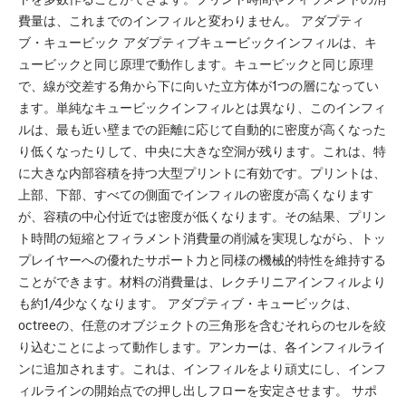
費量は、これまでのインフィルと変わりません。 アダプティ
ブ・キュービック アダプティブキュービックインフィルは、キ
ュービックと同じ原理で動作します。キュービックと同じ原理
で、線が交差する角から下に向いた立方体が1つの層になってい
ます。単純なキュービックインフィルとは異なり、このインフィ
ルは、最も近い壁までの距離に応じて自動的に密度が高くなった
り低くなったりして、中央に大きな空洞が残ります。これは、特
に大きな内部容積を持つ大型プリントに有効です。プリントは、
上部、下部、すべての側面でインフィルの密度が高くなります
が、容積の中心付近では密度が低くなります。その結果、プリン
ト時間の短縮とフィラメント消費量の削減を実現しながら、トッ
プレイヤーへの優れたサポート力と同様の機械的特性を維持する
ことができます。材料の消費量は、レクチリニアインフィルより
も約1/4少なくなります。 アダプティブ・キュービックは、
octreeの、任意のオブジェクトの三角形を含むそれらのセルを絞
り込むことによって動作します。アンカーは、各インフィルライ
ンに追加されます。これは、インフィルをより頑丈にし、インフ
ィルラインの開始点での押し出しフローを安定させます。 サポ