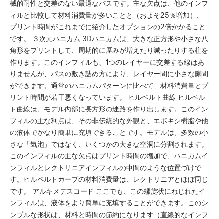
械的耐性と交差のない最適なパスです。主な欠点は、他のインフ
ィルと比較して材料消費量が多いことと（およそ25％増加）、
プリント時間がこれまでに紹介したオプションの2倍かかること
です。 ３次元ハニカム 3Dハニカムは、大きな正方形や小さな八
角形をプリントして、周期的に厚みが増えたり減ったりする柱を
作ります。このインフィルも、1つのレイヤーに交差する線はあ
りませんが、パスの敷き詰め方により、レイヤー間に小さな隙間
ができます。通常のハニカムパターンに比べて、材料消費量とプ
リント時間が若干悪くなっています。 ヒルベルト曲線 ヒルベル
ト曲線は、モデル内部に長方形の迷路を作り出します。このイン
フィルの主な利点は、その非伝統的な外観と、エポキシ樹脂や他
の液体でかなり簡単に充填できることです。モデルは、多数の小
さな「気泡」ではなく、いくつかの大きな空洞に分割されます。
このインフィルの主な欠点はプリント時間の増加で、ハニカムイ
ンフィルとレクトリニアインフィルの中間のような位置づけで
す。ヒルベルトカーブの材料消費量は、レクトリニアとほぼ同じ
です。 アルキメデスコード ここでも、この螺旋状にねじれたイ
ンフィルは、液体をより簡単に充填することができます。このシ
ンプルな形状は、材料と時間の節約になります（直線的なインフ