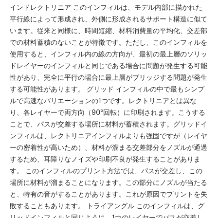
インドレクトリニア このインフィルは、モデル内部に描かれた
平行線によって形成され、外側に形成されるサポート構造に似て
います。従来と同様に、時間短縮、材料消費量の平均化、交差部
での材料蓄積のないことが特徴です。ただし、このインフィルを
使用すると、インフィル内の線の方向が、最初の最上層のソリッ
ドレイヤーのインフィルと同じである場合に問題が発生する可能
性があり、完全に平行の場合に最上層がブリッジする問題が発生
する可能性があります。 グリッド インフィルの中で最もシンプ
ルで高速なバリエーションの1つです。レクトリニアとは異な
り、各レイヤーで両方向（90°回転）に印刷されます。こうする
ことで、パスが交差する場所に材料が蓄積されます。グリッドイ
ンフィルは、レクトリニアインフィルよりも強固ですが（レイヤ
ーの密着性が高いため）、材料が溜まる交差部分をノズルが通過
するため、耳障りなノイズや印刷不良が発生することがありま
す。 このインフィルのプリント方法では、パスが交差し、この
場所に材料が溜まることになります。この部分にノズルが当たる
と、特有の音がすることがあります。これが原因でプリントを失
敗することもあります。 トライアングル このインフィルは、グ
リッドインフィルと同じように、1つのレイヤーでパスが交差し