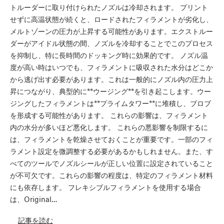
トルーダーに取り付けられたノズルは冷却されます。 プリント
せずに高温状態が続くと、ロードされたフィラメントが劣化し、
メルトゾーンの圧力が上昇する可能性があります。エクストルー
ダーがアイドル状態の間、ノズルを冷却することでこのプロセス
を抑制し、特に長時間のドッキング時に効果的です。 ノズル温
度が高い時はいつでも、フィラメントに吸収された水分はどこか
から逃げ出す必要があります。これは一般的にノズル内の圧力上
昇につながり、典型的に**ウージング**を引き起こします。ウー
ジングしたフィラメントは**プライムタワー**に堆積し、ブロブ
を形成する可能性があります。 これらの影響は、フィラメント
内の水分が多いほど悪化します。 これらの悪影響を制限するに
は、フィラメントを乾燥させておくことが重要です。一部のフィ
ラメント設定を微調整する必要があるかもしれません。また、す
べてのツールでノズルシールが正しい位置に設定されていること
が不可欠です。これらの影響の程度は、特定のフィラメント材料
にも依存します。 フレキシブルフィラメントを使用する場合
は、Original…
記事を読む