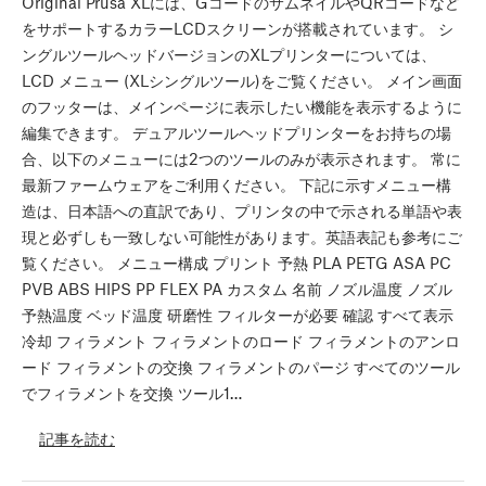
Original Prusa XLには、GコードのサムネイルやQRコードなど
をサポートするカラーLCDスクリーンが搭載されています。 シ
ングルツールヘッドバージョンのXLプリンターについては、
LCD メニュー (XLシングルツール)をご覧ください。 メイン画面
のフッターは、メインページに表示したい機能を表示するように
編集できます。 デュアルツールヘッドプリンターをお持ちの場
合、以下のメニューには2つのツールのみが表示されます。 常に
最新ファームウェアをご利用ください。 下記に示すメニュー構
造は、日本語への直訳であり、プリンタの中で示される単語や表
現と必ずしも一致しない可能性があります。英語表記も参考にご
覧ください。 メニュー構成 プリント 予熱 PLA PETG ASA PC
PVB ABS HIPS PP FLEX PA カスタム 名前 ノズル温度 ノズル
予熱温度 ベッド温度 研磨性 フィルターが必要 確認 すべて表示
冷却 フィラメント フィラメントのロード フィラメントのアンロ
ード フィラメントの交換 フィラメントのパージ すべてのツール
でフィラメントを交換 ツール1…
記事を読む