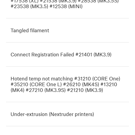
#17538 (XL) #21538 (MK3.9) #28538 (MK3.5S)
#23538 (MK3.5) #12538 (MINI)
Tangled filament
Connect Registration Failed #21401 (MK3.9)
Hotend temp not matching #31210 (CORE One)
#35210 (CORE One L) #26210 (MK4S) #13210
(MK4) #27210 (MK3.9S) #21210 (MK3.9)
Under-extrusion (Nextruder printers)