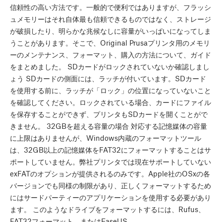
信頼性の高い方法です。一般的で便利ではありますが、フラッシ
ュメモリーはそれ自体最も信頼できるものではなく、ストレージ
が破損したり、明らかな兆候なしに容量がいっぱいになってしま
うことがあります。そこで、Original Prusaプリンタ用のメモリ
ーのメンテナンス、フォーマット、購入の方法について、ガイド
をまとめました。 SDカードがロックされていないか確認しまし
ょう SDカードの側面には、ラッチが付いています。SDカード
を使用する前に、ラッチが「ロック」の位置になっていないこと
を確認してください。ロックされている場合、カードにファイル
を保存することができず、プリンタもSDカードを開くことがで
きません。 32GBを超える容量の場合 対応する記憶媒体の容量
に上限はありませんが、Windows内蔵のフォーマットツール
は、32GB以上の記憶媒体をFAT32にフォーマットすることはサ
ポートしていません。弊社プリンタでは現在サポートしていない
exFATのオプションが提供されるのみです。Apple社のOSxの各
バージョンでも同様の制限があり、正しくフォーマットするため
にはサードパーティーのアプリケーションを使用する必要があり
ます。 このようなドライブをフォーマットするには、Rufus、
FAT32フォーマット、またはEaseUS…