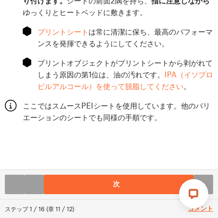
り付けます。
シートの前面2隅を持ち、
指に注意しながら
ゆっくりとヒートベッドに敷きます。
⬢
プリントシート
は常に清潔に保ち、最高のパフォーマ
ンスを発揮できるようにしてください。
⬢
プリントオブジェクトがプリントシートから剥がれて
しまう原因の第1位は、油の汚れです。
IPA（イソプロ
ピルアルコール）を使って脱脂してください
。
ここではスムースPEIシートを使用しています。他のバリ
エーションのシートでも同様の手順です。
次
コメント
ステップ
1
/
16
(
章
11
/
12
)