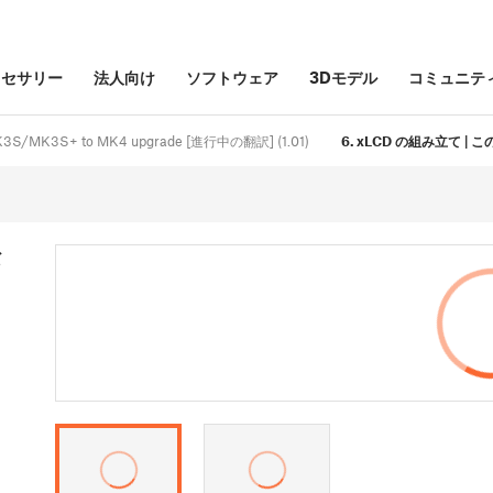
クセサリー
法人向け
ソフトウェア
3Dモデル
コミュニテ
/MK3S/MK3S+ to MK4 upgrade [進行中の翻訳] (1.01)
6. xLCD の組み立て |
だ