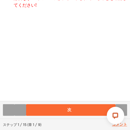
てください!
次
コメント
ステップ
1
/
15
(
章
1
/
9
)