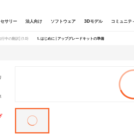
クセサリー
法人向け
ソフトウェア
3Dモデル
コミュニテ
 [進行中の翻訳] (1.0)
1. はじめに | アップグレードキットの準備
リ
準
ド
を