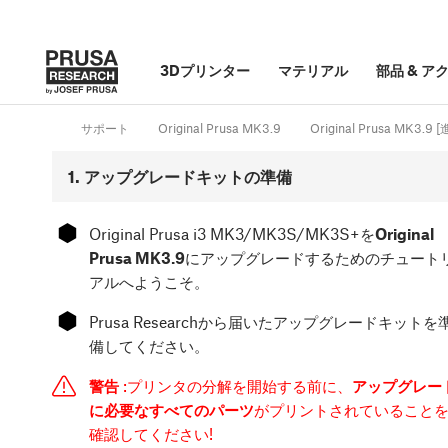
3Dプリンター
マテリアル
部品
&
ア
サポート
Original Prusa MK3.9
Original Prusa MK3.9
1. アップグレードキットの準備
⬢
Original Prusa i3 MK3/MK3S/MK3S+を
Original
Prusa MK3.9
にアップグレードするためのチュート
アルへようこそ。
⬢
Prusa Researchから届いたアップグレードキットを
備してください。
警告
:プリンタの分解を開始する前に、
アップグレー
に必要なすべてのパーツ
がプリントされていること
確認してください!