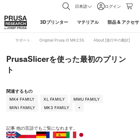
日本語
ログイン
3Dプリンター
マテリアル
部品
&
アクセサ
サポート
Original Prusa i3 MK2.5S
About [進行中の翻訳]
PrusaSlicerを使った最初のプリン
ト
関連するもの
MK4 FAMILY
XL FAMILY
MMU FAMILY
MINI FAMILY
MK3 FAMILY
+
記事
他の言語でもご覧になれます。