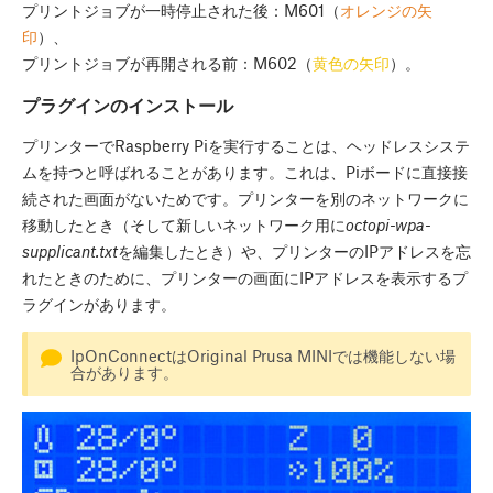
プリントジョブが一時停止された後：M601（
オレンジの矢
印
）、
プリントジョブが再開される前：M602（
黄色の矢印
）。
プラグインのインストール
プリンターでRaspberry Piを実行することは、ヘッドレスシステ
ムを持つと呼ばれることがあります。これは、Piボードに直接接
続された画面がないためです。プリンターを別のネットワークに
移動したとき（そして新しいネットワーク用に
octopi-wpa-
supplicant.txt
を編集したとき）や、プリンターのIPアドレスを忘
れたときのために、プリンターの画面にIPアドレスを表示するプ
ラグインがあります。
IpOnConnectはOriginal Prusa MINIでは機能しない場
合があります。