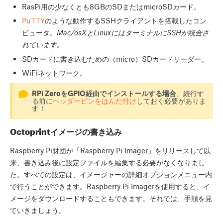
RasPi用の少なくとも8GBのSDまたはmicroSDカード。
PuTTY
のような動作するSSHクライアントを搭載したコン
ピュータ。
Mac/osXとLinuxにはターミナルにSSHが統合さ
れています。
SDカードに書き込むための（micro）SDカードリーダー。
WiFiネットワーク。
RPi ZeroをGPIO経由でインストールする場合
、続行す
る前に
ヘッダーピンをはんだ付け
しておく必要がありま
す！
Octoprintイメージの書き込み
Raspberry Pi財団が「Raspberry Pi Imager」をリリースして以
来、書き込み後に設定ファイルを編集する必要がなくなりまし
た。すべての設定は、イメージャーの詳細オプションメニュー内
で行うことができます。Raspberry Pi Imagerを使用すると、イ
メージをダウンロードすることもできます。それでは、手順を見
ていきましょう。