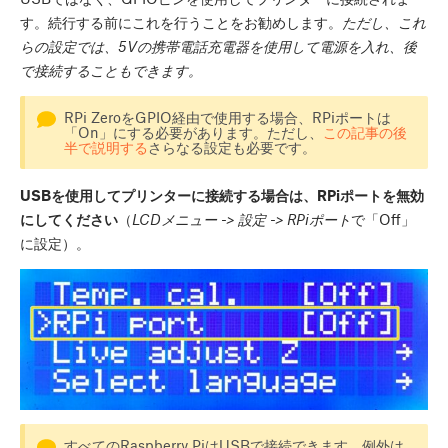
す。続行する前にこれを行うことをお勧めします。
ただし、これ
らの設定では、5Vの携帯電話充電器を使用して電源を入れ、後
で接続することもできます。
RPi ZeroをGPIO経由で使用する場合、RPiポートは
「On」にする必要があります。ただし、
この記事の後
半で説明する
さらなる設定も必要です。
USBを使用してプリンターに接続する場合は、RPiポートを無効
にしてください
（
LCDメニュー -> 設定 -> RPiポート
で「Off」
に設定）。
すべてのRaspberry PiはUSBで接続できます。例外は