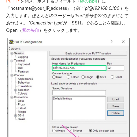
PuTTY
を開き、ホスト名フィールド（
緑の四角
）に
「hostname@your_IP_address」（
例：'
pi@192.168.0.100
'
）を
入力します。
ほとんどのユーザーは'Port'番号を22のままにして
おけます。
'Connection type'
が「SSH」であることを確認し、
Open
（
紫の矢印
）をクリックします。