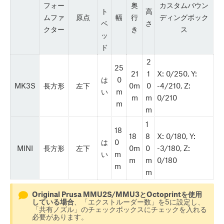
フォー
奥
カスタムバウン
ト
高
ムファ
原点
幅
行
ディングボック
ベ
さ
クター
き
ス
ッ
ド
2
25
21
1
X: 0/250, Y:
は
0
MK3S
長方形
左下
0m
0
-4/210, Z:
い
m
m
m
0/210
m
m
1
18
18
8
X: 0/180, Y:
は
0
MINI
長方形
左下
0m
0
-3/180, Z:
い
m
m
m
0/180
m
m
Original Prusa MMU2S/MMU3とOctoprintを使用
している場合
、「エクストルーダー数」を5に設定し、
「共有ノズル」のチェックボックスにチェックを入れる
必要があります。