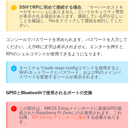
SSHでRPiに初めて接続する場合
、「サーバーホストキ
ーがキャッシュにありません」というセキュリティ警告
が表示される場合があります。接続しているIPが正しい
ことを確認し、
Yes
をクリックして接続を続行してくだ
さい。
コンソールでパスワードを求められます。パスワードを入力して
ください。
入力時に文字は表示されません。
エンターを押すと、
RPiのシェルコマンドが使用できるようになります。
ターミナルで
sudo raspi-config
コマンドを使用すると、
WiFiネットワークとパスワード、およびPiのメインパ
スワードを変更するツールが表示されます。
GPIOとBluetoothで使用されるポートの交換
この部分は、MK3S Einsyメインボードに直接GPIO接
続されたRaspberry Pi Zeroにのみ適用されます。これ
以降、
RPi Zeroをプリンターに接続
する必要がありま
す。