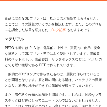
食品に安全な3Dプリントは、見た目ほど簡単ではありません。
ここでは、その課題のいくつかを概説します。また、このプロセ
スを調査した結果を紹介した
ブログ記事
もおすすめです。
マテリアル
PETG や時には PLA は、化学的に中性で、実質的に食品に安全
な材料として3Dプリント界ではよく使用されています。炭酸飲
料のペットボトル、食品容器、サラダボックスなどは、PETG の
とても近い種類である PET で作られています。
一般的に3Dプリンタで作られたものは、層状に作られているこ
とが問題となります。層と層の間にある溝は、バクテリアの温床
となり、適切な洗浄ができずに残留物が残ってしまいます。
また、着色料や未知の添加物も問題です。これらは、純粋なプラ
スチックほど体にとってニュートラルではないかもしれません。
また、これらの物質がどのくらい含んでいるかを正確に言うこと