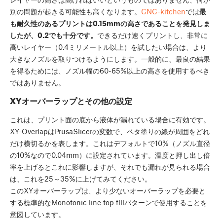
別の問題が起きる可能性も高くなります。
CNC-kitchen
では
最
も耐久性のあるプリントは0.15mmの高さであることを発見しま
したが、0.2でも十分です。
できるだけ速くプリントし、非常に
高いレイヤー（0.4ミリメートル以上）を試したい場合は、より
大きなノズルを取りつけるようにします。一般的に、最良の結果
を得るためには、ノズル幅の60-65%以上の高さを使用するべき
ではありません。
XYオーバーラップとその他の設定
これは、プリント面の底から液体が漏れている場合に有効です。
XY-OverlapはPrusaSlicerの変数で、ベタ塗りの線が周囲をどれ
だけ横切るかを表します。これはデフォルトで10%（ノズル直径
の10%なので0.04mm）に設定されています。温度と押し出し倍
率を上げるとこれに影響しますが、それでも漏れが見られる場合
は、これを25～35%に上げてみてください。
このXYオーバーラップは、より少ないオーバーラップを必要と
する標準的なMonotonic line top fillパターンで使用することを
意図しています。