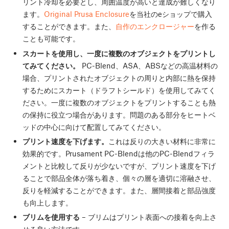
リント冷却を必要とし、周囲温度が高いと達成が難しくなり
ます。
Original Prusa Enclosure
を当社のeショップで購入
することができます。また、
自作のエンクロージャー
を作る
ことも可能です。
スカートを使用し、一度に複数のオブジェクトをプリントし
てみてください。
PC-Blend、ASA、ABSなどの高温材料の
場合、プリントされたオブジェクトの周りと内部に熱を保持
するためにスカート（ドラフトシールド）を使用してみてく
ださい。一度に複数のオブジェクトをプリントすることも熱
の保持に役立つ場合があります。問題のある部分をヒートベ
ッドの中心に向けて配置してみてください。
プリント速度を下げます。
これは反りの大きい材料に非常に
効果的です。Prusament PC-Blendは他のPC-Blendフィラ
メントと比較して反りが少ないですが、プリント速度を下げ
ることで部品全体が落ち着き、個々の層を適切に溶融させ、
反りを軽減することができます。また、層間接着と部品強度
も向上します。
ブリムを使用する
– ブリムはプリント表面への接着を向上さ
せる良い方法です。