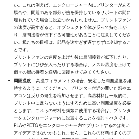
い。これは例えば、エンクロージャー内にプリンターがある
場合や、問題のある部分が熱を保持しているサポートの間に
埋もれている場合に役立つかもしれません。プリントファン
の速度が高すぎると、オブジェクト全体が反って持ち上が
り、層間接着が低下する可能性があることに注意してくださ
い。私たちの目標は、部品を速すぎず遅すぎずに冷却するこ
とです。
プリントファンの速度を上げた後に層間接着が低下したり、
プリントにひびが入ったりする場合は、ノズル温度を上げて
個々の層の接着を適切に回復させてみてください。
周囲温度
– 高温フィラメントの場合、安定した周囲温度を維
持するようにしてください。プリンター付近の開いた窓やエ
アコンは反りの発生を増加させます。高温材料は一般的に、
プリント中に反らないようにするために高い周囲温度を必要
とします。これらの材料を頻繁に使用する場合は、プリンタ
ーをエンクロージャー内に設置することを検討すべきです。
PLAやPETGをエンクロージャー内でプリントするのは良い
アイデアではないかもしれません。これらの材料は多くのプ