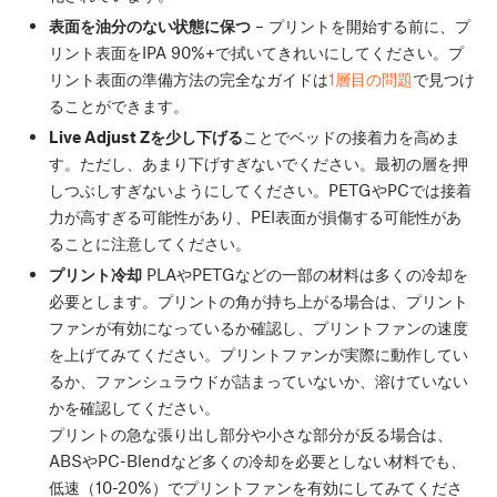
表面を油分のない状態に保つ
– プリントを開始する前に、プ
リント表面をIPA 90%+で拭いてきれいにしてください。プ
リント表面の準備方法の完全なガイドは
1層目の問題
で見つけ
ることができます。
Live Adjust Zを少し下げる
ことでベッドの接着力を高めま
す。ただし、あまり下げすぎないでください。最初の層を押
しつぶしすぎないようにしてください。PETGやPCでは接着
力が高すぎる可能性があり、PEI表面が損傷する可能性があ
ることに注意してください。
プリント冷却
PLAやPETGなどの一部の材料は多くの冷却を
必要とします。プリントの角が持ち上がる場合は、プリント
ファンが有効になっているか確認し、プリントファンの速度
を上げてみてください。プリントファンが実際に動作してい
るか、ファンシュラウドが詰まっていないか、溶けていない
かを確認してください。
プリントの急な張り出し部分や小さな部分が反る場合は、
ABSやPC-Blendなど多くの冷却を必要としない材料でも、
低速（10-20%）でプリントファンを有効にしてみてくださ