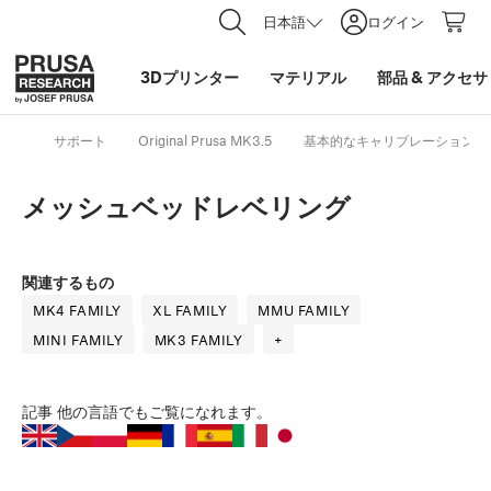
日本語
ログイン
3Dプリンター
マテリアル
部品
&
アクセサ
サポート
Original Prusa MK3.5
基本的なキャリブレーション
メッシュベッドレベリング
関連するもの
MK4 FAMILY
XL FAMILY
MMU FAMILY
MINI FAMILY
MK3 FAMILY
+
記事
他の言語でもご覧になれます。