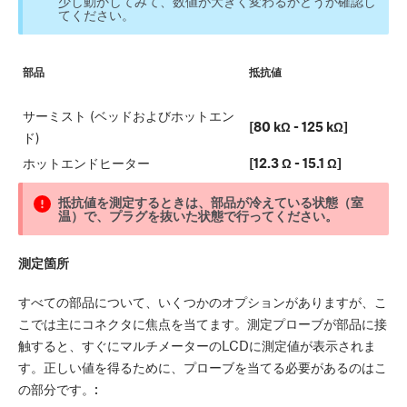
少し動かしてみて、数値が大きく変わるかどうか確認し
てください。
部品
抵抗値
サーミスト (ベッドおよびホットエン
[80 kΩ - 125 kΩ]
ド)
ホットエンドヒーター
[12.3 Ω - 15.1 Ω]
抵抗値を測定するときは、部品が冷えている状態（室
温）で、プラグを抜いた状態で行ってください。
測定箇所
すべての部品について、いくつかのオプションがありますが、こ
こでは主にコネクタに焦点を当てます。測定プローブが部品に接
触すると、すぐにマルチメーターのLCDに測定値が表示されま
す。正しい値を得るために、プローブを当てる必要があるのはこ
の部分です。: