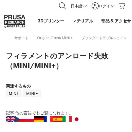
日本語
ログイン
3Dプリンター
マテリアル
部品
&
アクセサ
サポート
Original Prusa MINI+
プリンタートラブルシューティ
フィラメントのアンロード失敗
（MINI/MINI+）
関連するもの
MINI
MINI+
記事
他の言語でもご覧になれます。