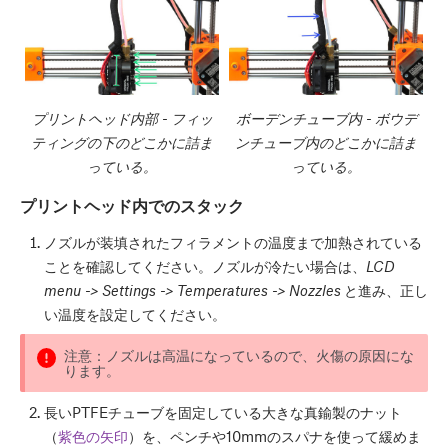
プリントヘッド内部 - フィッ
ボーデンチューブ内 - ボウデ
ティングの下のどこかに詰ま
ンチューブ内のどこかに詰ま
っている。
っている。
プリントヘッド内でのスタック
ノズルが装填されたフィラメントの温度まで加熱されている
ことを確認してください。ノズルが冷たい場合は、
LCD
menu -> Settings -> Temperatures -> Nozzles
と進み、正し
い温度を設定してください。
注意：ノズルは高温になっているので、火傷の原因にな
ります。
長いPTFEチューブを固定している大きな真鍮製のナット
（
紫色の矢印
）を、ペンチや10mmのスパナを使って緩めま