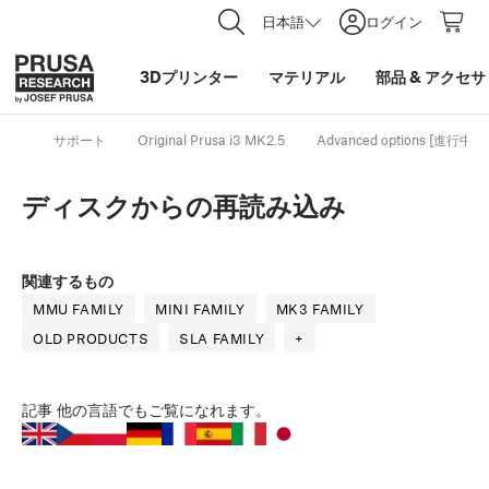
日本語
ログイン
3Dプリンター
マテリアル
部品
&
アクセサ
サポート
Original Prusa i3 MK2.5
Advanced options [進行中
ディスクからの再読み込み
関連するもの
MMU FAMILY
MINI FAMILY
MK3 FAMILY
OLD PRODUCTS
SLA FAMILY
+
記事
他の言語でもご覧になれます。