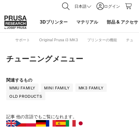
日本語
ログイン
3Dプリンター
マテリアル
部品
&
アクセサ
サポート
Original Prusa i3 MK3
プリンターの機能
チュー
チューニングメニュー
関連するもの
MMU FAMILY
MINI FAMILY
MK3 FAMILY
OLD PRODUCTS
記事
他の言語でもご覧になれます。