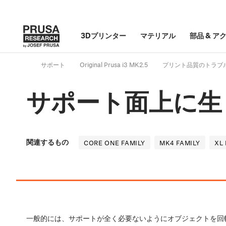
3Dプリンター
マテリアル
部品
&
ア
サポート
Original Prusa i3 MK2.5
プリント品質のトラブ
サポート面上に生
関連するもの
CORE ONE FAMILY
MK4 FAMILY
XL 
一般的には、サポートが全く必要ないようにオブジェクトを回