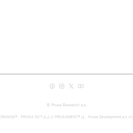
© Prusa Research a.s.
GE®、PRUSA 3D ® および PRUSAMENT® は、Prusa Development a.s. の登録商