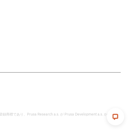
標であり、Prusa Research a.s. が Prusa Development a.s. からのラ