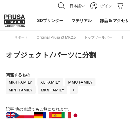
日本語
ログイン
3Dプリンター
マテリアル
部品
&
アクセサ
サポート
Original Prusa i3 MK2.5
トップツールバー
オブ
オブジェクト/パーツに分割
関連するもの
MK4 FAMILY
XL FAMILY
MMU FAMILY
MINI FAMILY
MK3 FAMILY
+
記事
他の言語でもご覧になれます。