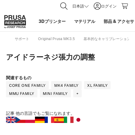
日本語
ログイン
3Dプリンター
マテリアル
部品
&
アクセサ
サポート
Original Prusa MK3.5
基本的なキャリブレーション
アイドラーネジ張力の調整
関連するもの
CORE ONE FAMILY
MK4 FAMILY
XL FAMILY
MMU FAMILY
MINI FAMILY
+
記事
他の言語でもご覧になれます。