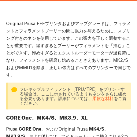
Original Prusa FFFプリンタおよびアップグレードは、フィラメ
ントとフィラメントプーリーの間に張力を与えるために、スプリ
ング付きのネジを使用しています。この張力を正しく調整するこ
とが重要です。緩すぎるとプーリーがフィラメントを「掴む」こ
とができず、締めすぎるとエクストルーダーモーターが過負荷に
なり、フィラメントを研磨し始めることさえあります。MK2/S
およびMMU1を除き、正しい張力はすべてのプリンターで同じで
す。
フレキシブルフィラメント（TPU/TPE）をプリントす
る場合は、ここに示されているよりもネジをさらに緩め
る必要があります。詳細については、
柔軟な材料
をご覧
ください。
CORE One、MK4/S、MK3.9、XL
Prusa
CORE One
、およびOriginal Prusa
MK4/S
、
MK3.9/S
、および
XL
には、アイドラーナットに挿入される2つ