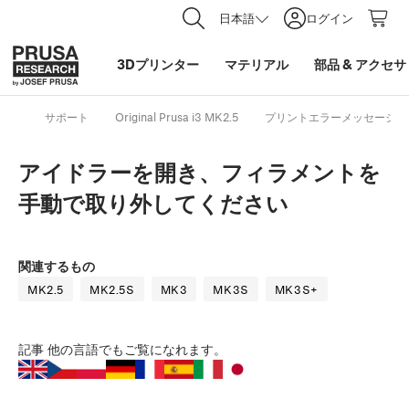
日本語
ログイン
3Dプリンター
マテリアル
部品
&
アクセサ
サポート
Original Prusa i3 MK2.5
プリントエラーメッセージ
アイドラーを開き、フィラメントを
手動で取り外してください
関連するもの
MK2.5
MK2.5S
MK3
MK3S
MK3S+
記事
他の言語でもご覧になれます。