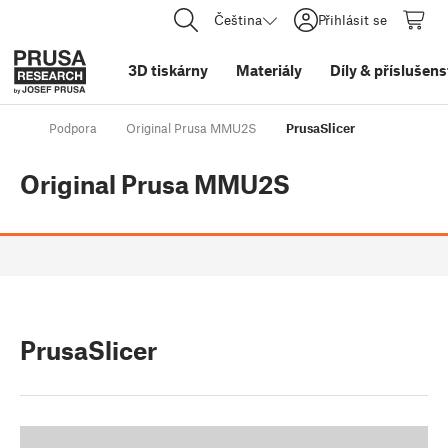
Čeština
Přihlásit se
3D tiskárny
Materiály
Díly
&
příslušens
Podpora
Original Prusa MMU2S
PrusaSlicer
Original Prusa MMU2S
PrusaSlicer