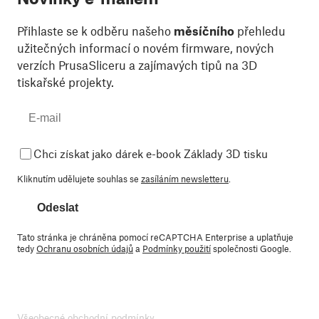
Přihlaste se k odběru našeho
měsíčního
přehledu
užitečných informací o novém firmware, nových
verzích PrusaSliceru a zajímavých tipů na 3D
tiskařské projekty.
Chci získat jako dárek e-book Základy 3D tisku
Kliknutím udělujete souhlas se
zasíláním newsletteru
.
Odeslat
Tato stránka je chráněna pomocí reCAPTCHA Enterprise a uplatňuje
tedy
Ochranu osobních údajů
a
Podmínky použití
společnosti Google.
Všeobecné obchodní podmínky