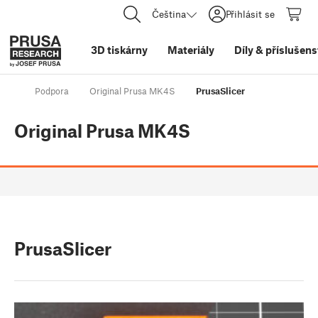
Čeština
Přihlásit se
3D tiskárny
Materiály
Díly
&
příslušens
Podpora
Original Prusa MK4S
PrusaSlicer
Original Prusa MK4S
PrusaSlicer