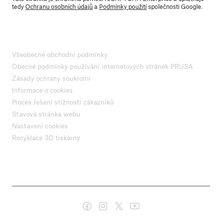
tedy
Ochranu osobních údajů
a
Podmínky použití
společnosti Google.
Všeobecné obchodní podmínky
Obecné podmínky používání internetových stránek PRUSA
Zásady ochrany soukromí
Informace o cookies
Proces řešení stížností zákazníků
Stavová stránka webu
Nastavení cookies
Recyklace 3D tiskárny