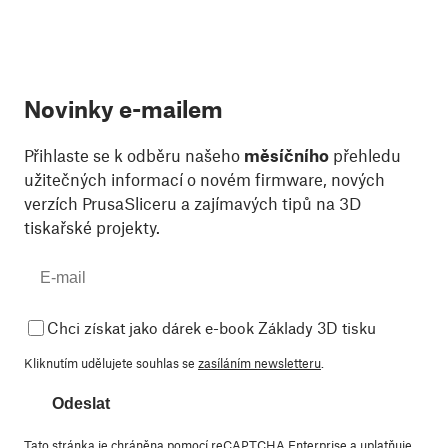
Novinky e-mailem
Přihlaste se k odběru našeho
měsíčního
přehledu
užitečných informací o novém firmware, nových
verzích PrusaSliceru a zajímavých tipů na 3D
tiskařské projekty.
Chci získat jako dárek e-book Základy 3D tisku
Kliknutím udělujete souhlas se
zasíláním newsletteru
.
Odeslat
Tato stránka je chráněna pomocí reCAPTCHA Enterprise a uplatňuje