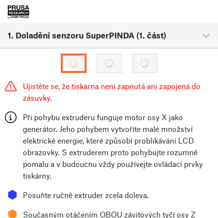
1. Doladění senzoru SuperPINDA (1. část)
Ujistěte se, že tiskárna není zapnutá ani zapojená do
zásuvky.
Při pohybu extruderu funguje motor osy X jako
generátor. Jeho pohybem vytvoříte malé množství
elektrické energie, které způsobí problikávání LCD
obrazovky. S extruderem proto pohybujte rozumně
pomalu a v budoucnu vždy používejte ovládací prvky
tiskárny.
⬢
Posuňte ručně extruder zcela doleva.
⬢
Současným otáčením OBOU závitových tyčí osy Z