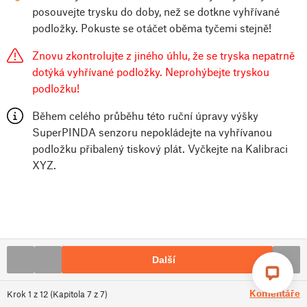
posouvejte trysku do doby, než se dotkne vyhřívané
podložky. Pokuste se otáčet oběma tyčemi stejně!
Znovu zkontrolujte z jiného úhlu, že se tryska nepatrně
dotýká vyhřívané podložky. Neprohýbejte tryskou
podložku!
Během celého průběhu této ruční úpravy výšky
SuperPINDA senzoru nepokládejte na vyhřívanou
podložku přibalený tiskový plát. Vyčkejte na Kalibraci
XYZ.
Další
Komentáře
Krok
1
z
12
(
Kapitola
7
z
7
)