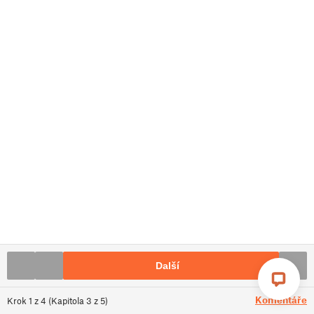
Další
Komentáře
Krok
1
z
4
(
Kapitola
3
z
5
)