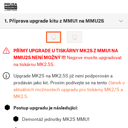
1. Příprava upgrade kitu z MMU1 na MMU2S
PŘÍMÝ UPGRADE U TISKÁRNY MK2S Z MMU1 NA
MMU2S NENÍ MOŽNÝ !!!
Nejprve musíte upgradovat
na tiskárnu MK2.5S.
Upgrade MK2S na MK2.5S již není podporován a
prodáván jako kit. Prosím podívejte se na tento
článek o
aktuálních možnostech upgradu pro tiskárny MK2/S a
MK2.5.
⬢
Postup upgradu je následující:
⬢
Demontáž jednotky MK2S MMU1