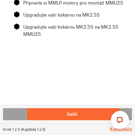
⬢
Připravte si MMU1 motory pro montáž MMU2S
⬢
Upgradujte vaší tiskárnu na MK2.5S
⬢
Upgradujte vaší tiskárnu MK2.5S na MK2.5S
MMU2S
Další
Komentáře
Krok
1
z
3
(
Kapitola
1
z
5
)