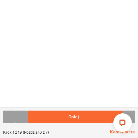
Dalej
Komentarze
Krok
1
z
19
(
Rozdział
6
z
7
)