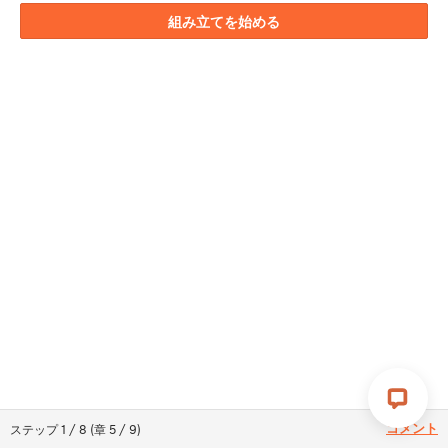
組み立てを始める
コメント
ステップ
1
/
8
(
章
5
/
9
)