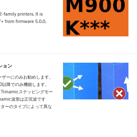
amily printers. It is
+ from firmware 5.0.0,
ション
ーザーにのみお勧めします。
.0以降でのみ機能します。
inamicステッピングモー
amic波形は正弦波です
ーターのタイプによって異な