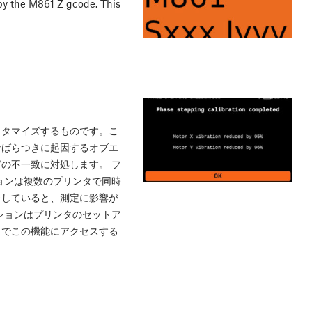
 by the M861 Z gcode. This
スタマイズするものです。こ
なばらつきに起因するオブエ
の不一致に対処します。 フ
ョンは複数のプリンタで同時
をしていると、測定に影響が
ションはプリンタのセットア
しでこの機能にアクセスする