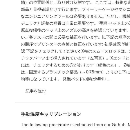
軸）の位置関係と、取り付け状態です。 ここでは、特別な
部品と目視確認だけで行います。フィーラーゲージやマシ
なエンジニアリングツールは必要ありません。ただし、機
チェックと調整の順番は非常に重要です。 手順 ベッド上の
原点復帰後のベッド上のノズルの高さを確認していきます。
い、各テストの間に必要な補正を行います。以下記の順序の
の順序でプリンターの点検と修正を行います: 初期確認 Y軸 
認 下記をチェックしてください: X軸のスムースロッドは
チックパーツまで挿入されています（左写真）。Xエンドと
には、チェックするための穴があります（緑色の丸）。 Z軸
は、固定するプラスチック部品（～0.75mm）より少し下
均等になっています。 発泡パッドの脚はMINI+…
記事を読む
手動温度キャリブレーション
The following procedure is extracted from our Github.