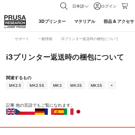
日本語
ログイン
3Dプリンター
マテリアル
部品
&
アクセサ
サポート
一般情報
i3プリンター返送時の梱包について
i3プリンター返送時の梱包について
関連するもの
MK2.5
MK2.5S
MK3
MK3S
MK2S
+
記事
他の言語でもご覧になれます。