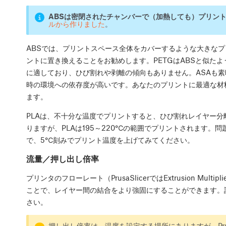
ABSは密閉されたチャンバーで（加熱しても）プリン
ルから作りました
。
ABSでは、プリントスペース全体をカバーするような大きなプ
ントに置き換えることをお勧めします。PETGはABSと似た
に適しており、ひび割れや剥離の傾向もありません。ASAも素
時の環境への依存度が高いです。あなたのプリントに最適な材
ます。
PLAは、不十分な温度でプリントすると、ひび割れレイヤー
りますが、PLAは195～220℃の範囲でプリントされます。
で、5℃刻みでプリント温度を上げてみてください。
流量／押し出し倍率
プリンタのフローレート（PrusaSlicerではExtrusion Mu
ことで、レイヤー間の結合をより強固にすることができます。
さい。
押し出し倍率は、温度を設定する場所にありますが、Prus