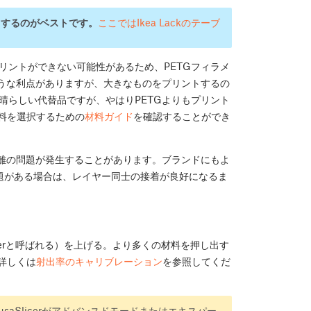
トするのがベストです。
ここではIkea Lackのテーブ
リントができない可能性があるため、PETGフィラメ
ような利点がありますが、大きなものをプリントするの
晴らしい代替品ですが、やはりPETGよりもプリント
料を選択するための
材料ガイド
を確認することができ
分離の問題が発生することがあります。ブランドにもよ
問題がある場合は、レイヤー同士の接着が良好になるま
ltiplierと呼ばれる）を上げる。より多くの材料を押し出す
詳しくは
射出率のキャリブレーション
を参照してくだ
aSlicerがアドバンスドモードまたはエキスパー